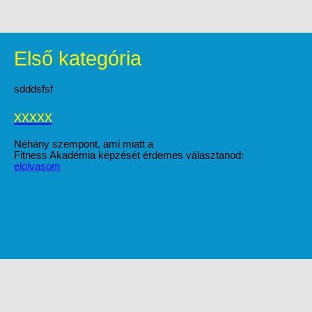
Első kategória
sdddsfsf
xxxxx
Néhány szempont, ami miatt a
Fitness Akadémia képzését érdemes választanod:
elolvasom