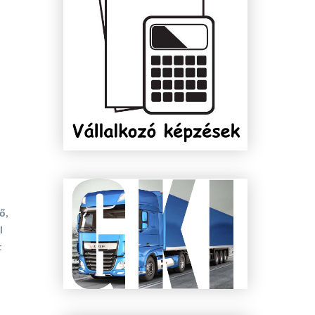
ő,
l
t