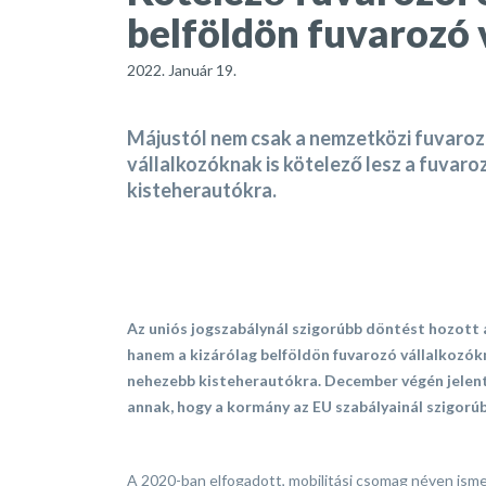
belföldön fuvarozó 
2022. Január 19.
Májustól nem csak a nemzetközi fuvaroz
vállalkozóknak is kötelező lesz a fuvar
kisteherautókra.
Az uniós jogszabálynál szigorúbb döntést hozott
hanem a kizárólag belföldön fuvarozó vállalkozókn
nehezebb kisteherautókra. December végén jelent
annak, hogy a kormány az EU szabályainál szigorúb
A 2020-ban elfogadott, mobilitási csomag néven isme