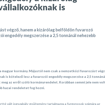
vállalkozóknak is
ást végző, hanem a kizárólag belföldön fuvarozó
ozói engedély megszerzése a 2,5 tonnánál nehezebb
 a magyar kormány. Májustól nem csak a nemzetközi fuvarozást végz
ak is kötelező lesz a fuvarozói engedély megszerzése a 2,5 tonnáná
 meg az erről szóló kormányrendelet. Korábban semmi jele nem vol
b hazai rendeletet fog hozni.
rtté vált jogszabály-gyűjtemény tartalmazza a furgonosok számára az