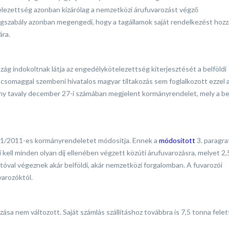
elezettség azonban kizárólag a nemzetközi árufuvarozást végző
 jogszabály azonban megengedi, hogy a tagállamok saját rendelkezést hoz
ára.
g indokoltnak látja az engedélykötelezettség kiterjesztését a belföldi
ási csomaggal szembeni hivatalos magyar tiltakozás sem foglalkozott ezzel 
ny tavaly december 27-i számában megjelent kormányrendelet, mely a bel
 261/2011-es kormányrendeletet módosítja. Ennek a
módosított
3. paragra
 kell minden olyan díj ellenében végzett közúti árufuvarozásra, melyet 2,
l végeznek akár belföldi, akár nemzetközi forgalomban. A fuvarozói
varozóktól.
zása nem változott. Saját számlás szállításhoz továbbra is 7,5 tonna felett