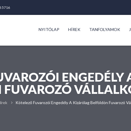
68 5716
NYITÓLAP
HÍREK
TANFOLYAMOK
UVAROZÓI ENGEDÉLY 
 FUVAROZÓ VÁLLALK
írek
Kötelező Fuvarozói Engedély A Kizárólag Belföldön Fuvarozó Vál