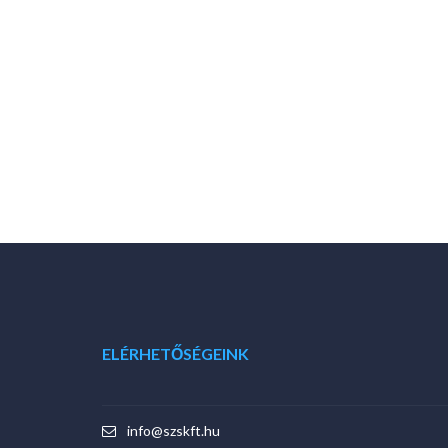
VISSZA A HÍREKHEZ
ELÉRHETŐSÉGEINK
info@szskft.hu