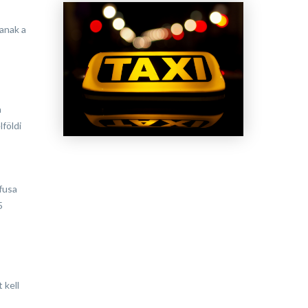
zanak a
a
földi
fusa
5
 kell