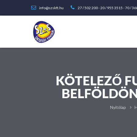
info@szskft.hu
27 / 502 200
-
20 / 955 3515
-
70 / 3
KÖTELEZŐ F
BELFÖLDÖN
Nyitólap
H