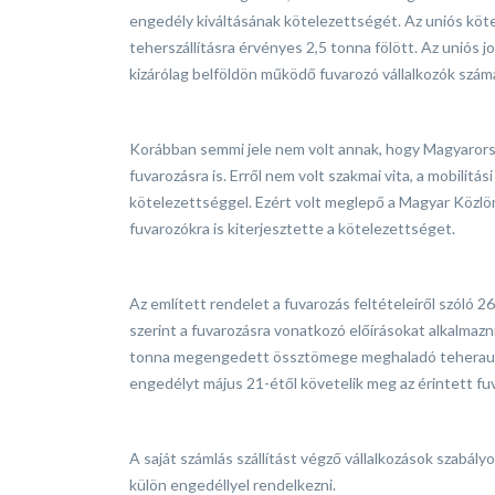
engedély kiváltásának kötelezettségét. Az uniós köt
teherszállításra érvényes 2,5 tonna fölött. Az uniós
kizárólag belföldön működő fuvarozó vállalkozók szám
Korábban semmi jele nem volt annak, hogy Magyarorszá
fuvarozásra is. Erről nem volt szakmai vita, a mobilit
kötelezettséggel. Ezért volt meglepő a Magyar Közlö
fuvarozókra is kiterjesztette a kötelezettséget.
Az említett rendelet a fuvarozás feltételeiről szóló
szerint a fuvarozásra vonatkozó előírásokat alkalmazni
tonna megengedett össztömege meghaladó teherautóva
engedélyt május 21-étől követelik meg az érintett fu
A saját számlás szállítást végző vállalkozások szabályo
külön engedéllyel rendelkezni.