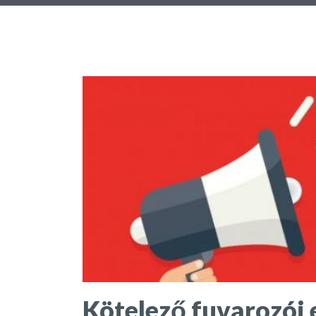
Kötelező fuvarozói 