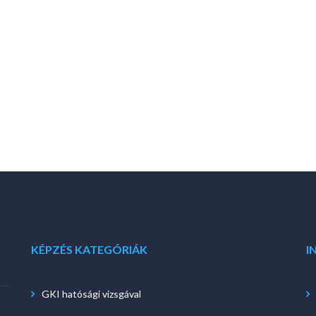
KÉPZÉS KATEGÓRIÁK
I
GKI hatósági vizsgával