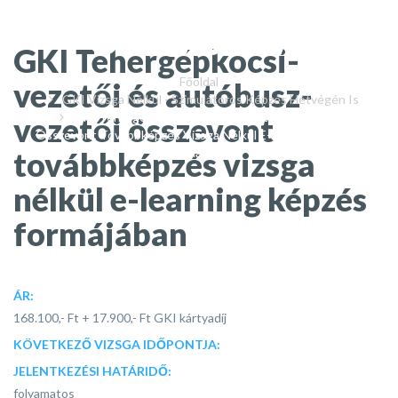
LEARNING KÉPZÉS
FORMÁJÁBAN
GKI Tehergépkocsi-
Főoldal
vezetői és autóbusz-
GKI Vizsga Nélkül - Szimulátoros Képzés Hétvégén Is
GKI Tehergépkocsi-Vezetői És Autóbusz-Vezetői
vezetői összevont
Összevont Továbbképzés Vizsga Nélkül E-Learning Képzés
továbbképzés vizsga
Formájában
nélkül e-learning képzés
formájában
ÁR:
168.100,- Ft + 17.900,- Ft GKI kártyadíj
KÖVETKEZŐ VIZSGA IDŐPONTJA:
JELENTKEZÉSI HATÁRIDŐ:
folyamatos