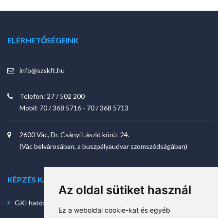
ELÉRHETŐSÉGEINK
info@szskft.hu
Telefon:
27 / 502 200
Mobil:
70 / 368 5716
-
70 / 368 5713
2600 Vác, Dr. Csányi László körút 24.
(Vác belvárosában, a buszpályaudvar szomszédságában)
KÉPZÉS KATEGÓRIÁK
Az oldal sütiket használ
GKI hatósági vizsgával
Ez a weboldal cookie-kat és egyéb