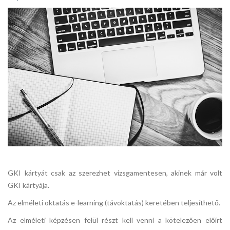
GKI kártyát csak az szerezhet vizsgamentesen, akinek már volt
GKI kártyája.
Az elméleti oktatás e-learning (távoktatás) keretében teljesíthető.
Az elméleti képzésen felül részt kell venni a kötelezően előírt