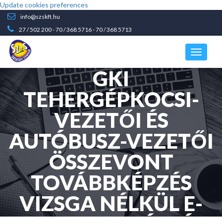
Update cookies preferences
info@szskft.hu
27 / 502 200
-
70 / 368 5716
-
70 / 368 5713
GKI
TEHERGÉPKOCSI-
VEZETŐI ÉS
AUTÓBUSZ-VEZETŐI
ÖSSZEVONT
TOVÁBBKÉPZÉS
VIZSGA NÉLKÜL E-