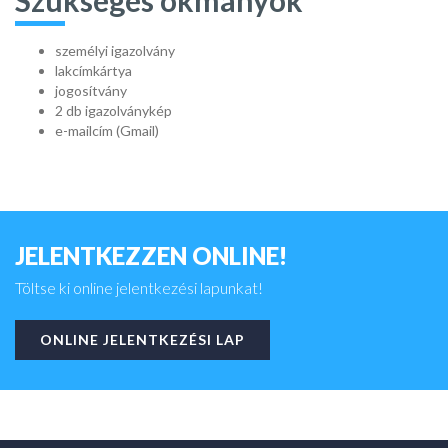
személyi igazolvány
lakcímkártya
jogosítvány
2 db igazolványkép
e-mailcím (Gmail)
JELENTKEZZEN ONLINE!
Töltse ki online jelentkezési lapunkat!
ONLINE JELENTKEZÉSI LAP