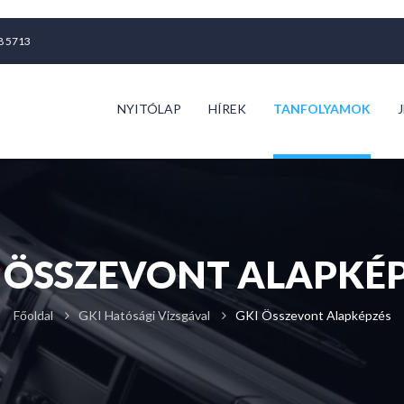
68 5713
NYITÓLAP
HÍREK
TANFOLYAMOK
 ÖSSZEVONT ALAPKÉ
Főoldal
GKI Hatósági Vizsgával
GKI Összevont Alapképzés