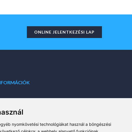
ONLINE JELENTKEZÉSI LAP
NFORMÁCIÓK
Impresszum
használ
Adatkezelési tájékoztató
 egyéb nyomkövetési technológiákat használ a böngészési
 következő célokra:
a webhely alapvető funkcióinak