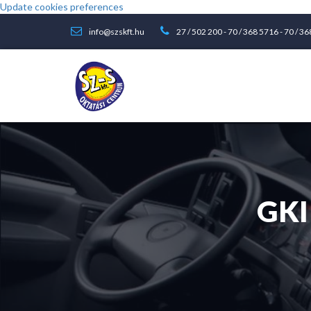
Update cookies preferences
info@szskft.hu
27 / 502 200
-
70 / 368 5716
-
70 / 3
GKI