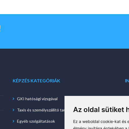
!
KÉPZÉS KATEGÓRIÁK
I
GKI hatósági vizsgával
Az oldal sütiket 
Taxis és személyszállító tanfolyam
Egyéb szolgáltatások
Ez a weboldal cookie-kat és
élmény javítása érdekében a