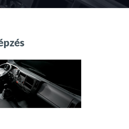
épzés