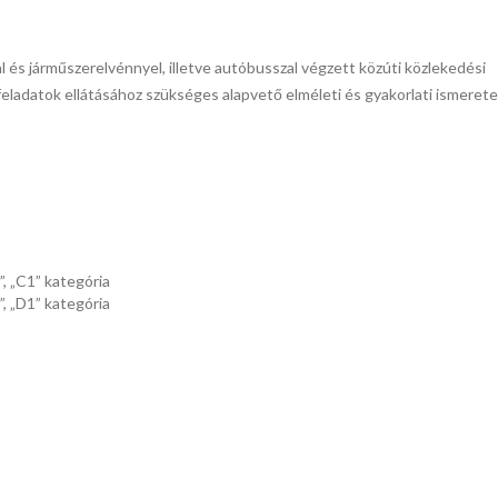
l és járműszerelvénnyel, illetve autóbusszal végzett közúti közlekedési
feladatok ellátásához szükséges alapvető elméleti és gyakorlati ismeret
, „C1” kategória
, „D1” kategória