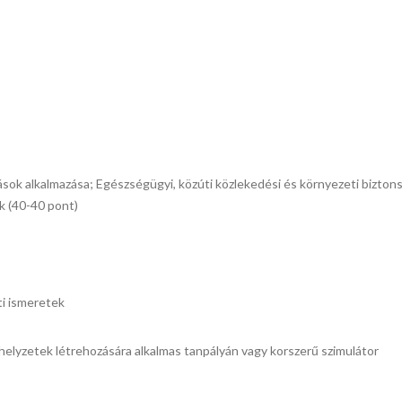
ások alkalmazása; Egészségügyi, közúti közlekedési és környezeti bizton
ek (40-40 pont)
i ismeretek
elyzetek létrehozására alkalmas tanpályán vagy korszerű szimulátor