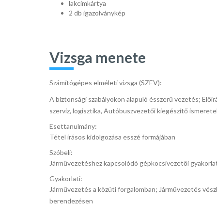
lakcímkártya
2 db igazolványkép
Vizsga menete
Számítógépes elméleti vizsga (SZEV):
A biztonsági szabályokon alapuló ésszerű vezetés; Előír
szerviz, logisztika, Autóbuszvezetői kiegészítő ismeret
Esettanulmány:
Tétel írásos kidolgozása esszé formájában
Szóbeli:
Járművezetéshez kapcsolódó gépkocsivezetői gyakorlat
Gyakorlati:
Járművezetés a közúti forgalomban; Járművezetés vészh
berendezésen