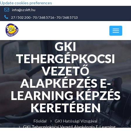
Update cookies preferences
info@szskft.hu
27 / 502 200
-
70 / 368 5716
-
70 / 368 5713
GKI
TEHERGÉPKOCSI
VEZETŐ
ALAPKÉPZÉS E-
LEARNING KÉPZÉS
KERETÉBEN
Főoldal
GKI Hatósági Vizsgával
GKI Tehergépkocsi Vezető Alapképzés E-Learning