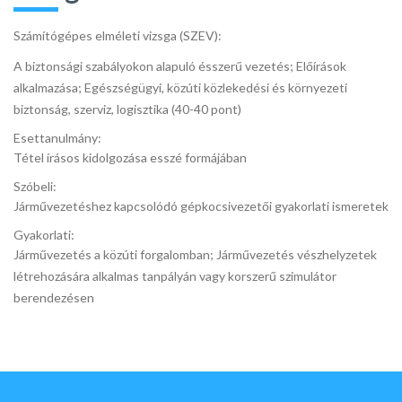
Számítógépes elméleti vizsga (SZEV):
A biztonsági szabályokon alapuló ésszerű vezetés; Előírások
alkalmazása; Egészségügyi, közúti közlekedési és környezeti
biztonság, szerviz, logisztika (40-40 pont)
Esettanulmány:
Tétel írásos kidolgozása esszé formájában
Szóbeli:
Járművezetéshez kapcsolódó gépkocsivezetői gyakorlati ismeretek
Gyakorlati:
Járművezetés a közúti forgalomban; Járművezetés vészhelyzetek
létrehozására alkalmas tanpályán vagy korszerű szimulátor
berendezésen