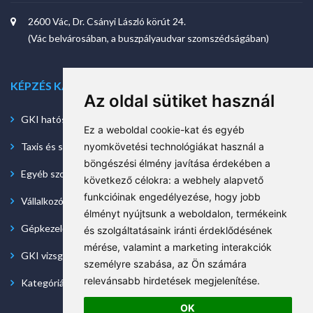
2600 Vác, Dr. Csányi László körút 24.
(Vác belvárosában, a buszpályaudvar szomszédságában)
KÉPZÉS KATEGÓRIÁK
Az oldal sütiket használ
GKI hatósági vizsgával
Ez a weboldal cookie-kat és egyéb
nyomkövetési technológiákat használ a
Taxis és személyszállító tanfolyam
böngészési élmény javítása érdekében a
Egyéb szolgáltatások
következő célokra:
a webhely alapvető
funkcióinak engedélyezése
,
hogy jobb
Vállalkozó
élményt nyújtsunk a weboldalon
,
termékeink
Gépkezelő
és szolgáltatásaink iránti érdeklődésének
mérése, valamint a marketing interakciók
GKI vizsga nélkül - szimulátoros képzés hétvégén is
személyre szabása
,
az Ön számára
relevánsabb hirdetések megjelenítése
.
Kategóriás képzések - részletek hamarosan
OK