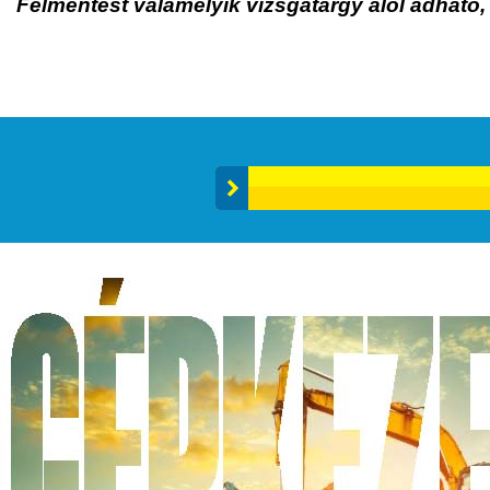
Felmentést valamelyik vizsgatárgy alól adható,