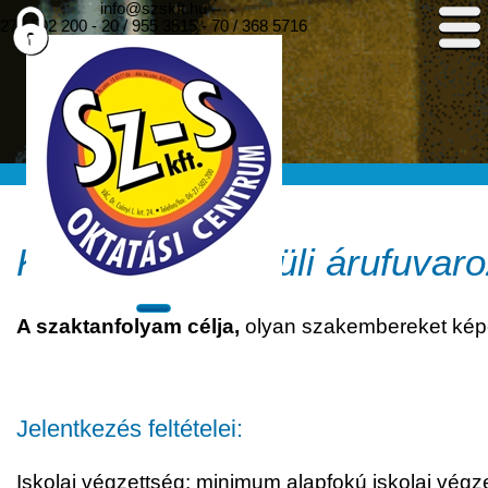
info@szskft.hu
27 / 502 200
-
20 / 955 3515
-
70 / 368 5716
Korlátozás nélküli árufuvar
A szaktanfolyam célja,
olyan szakembereket képez
Jelentkezés feltételei:
Iskolai végzettség: minimum alapfokú iskolai végz