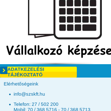
ADATKEZELÉSI
TÁJÉKOZTATÓ
Elérhetőségeink
info@szskft.hu
Telefon:
27 / 502 200
Mobil:
70 / 368 5716
-
70 / 368 5713