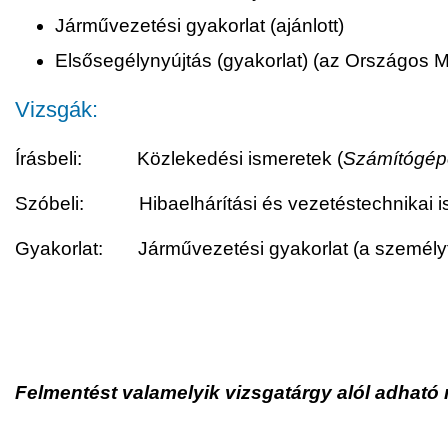
Járművezetési gyakorlat (ajánlott)
Elsősegélynyújtás (gyakorlat) (az Országos Men
Vizsgák:
Írásbeli: Közlekedési ismeretek (
Számítógépe
Szóbeli: Hibaelhárítási és vezetéstechnikai ism.,
Gyakorlat: Járművezetési gyakorlat (a személyta
Felmentést valamelyik vizsgatárgy alól adható 