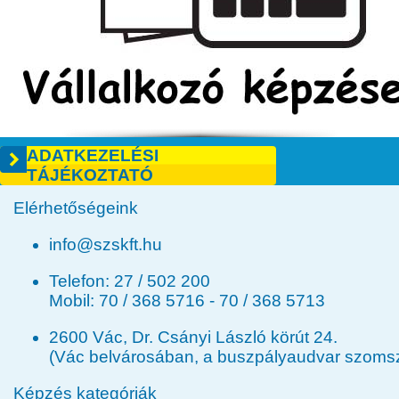
ADATKEZELÉSI
TÁJÉKOZTATÓ
Elérhetőségeink
info@szskft.hu
Telefon:
27 / 502 200
Mobil:
70 / 368 5716
-
70 / 368 5713
2600 Vác, Dr. Csányi László körút 24.
(Vác belvárosában, a buszpályaudvar szom
Képzés kategóriák