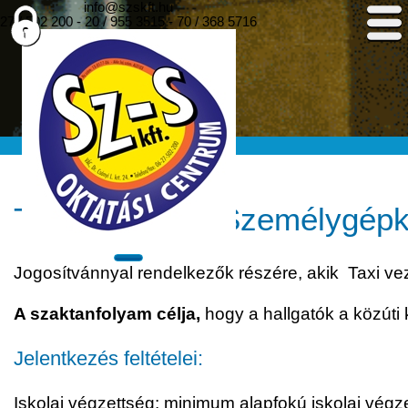
info@szskft.hu
27 / 502 200
-
20 / 955 3515
-
70 / 368 5716
TAXI vezető – Személygépko
Jogosítvánnyal rendelkezők részére, akik Taxi ve
A szaktanfolyam célja,
hogy a hallgatók a közúti
Jelentkezés feltételei:
Iskolai végzettség: minimum alapfokú iskolai végz